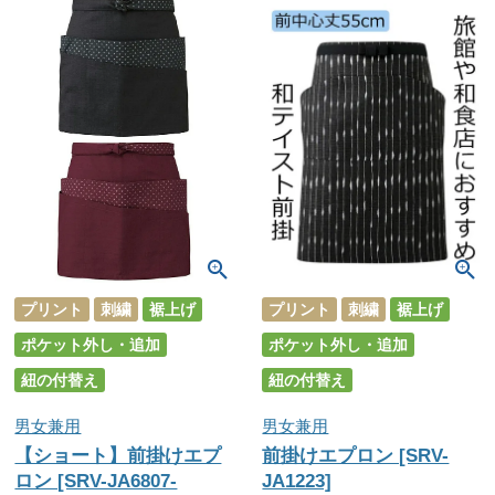
プリント
刺繍
裾上げ
プリント
刺繍
裾上げ
ポケット外し・追加
ポケット外し・追加
紐の付替え
紐の付替え
男女兼用
男女兼用
【ショート】前掛けエプ
前掛けエプロン [SRV-
ロン [SRV-JA6807-
JA1223]