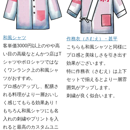
和風シャツ
作務衣（さむえ）・甚平
客単価3000円以上のやや高
こちらも和風シャツと同様に
い目の高級なとんかつ店はT
プロ感と美味しさを引き出す
シャツやポロシャツではな
効果がございます。
くワンランク上の和風シャ
特に作務衣（さむえ）は上下
ツがおすすめ。
セットで揃えるとより一層雰
プロ感がアップし、配膳さ
囲気がアップします。
れる料理がより一層おいし
刺繍が良く似合います。
く感じてもらる効果あり！
もちろん和風シャツにも名
入れの刺繍やプリントを入
れると最高のカスタムユニ