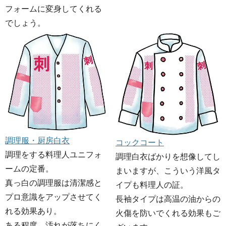
フォームに変身してくれる
でしょう。
調理服・厨房白衣
コックコート
調理をする料理人ユニフォ
調理白衣ばかりを想像してし
ームの定番。
まいますが、こういう洋風タ
真っ白の調理服は清潔感と
イプも料理人の証。
プロ意識をアップさせてく
長袖タイプは高温の油からの
れる効果あり。
火傷を防いでくれる効果もご
ある程度、汚れが落ちにく