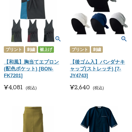
プリント
刺繍
裾上げ
プリント
刺繍
【和風】胸当てエプロン
【後ゴム入】バンダナキ
(配色ポケット) [BON-
ャップ(ストレッチ) [7-
FK7201]
JY4743]
¥
4,081
¥
2,640
税込
税込