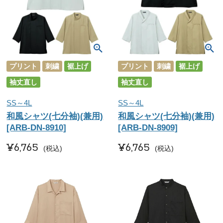
プリント
刺繍
裾上げ
プリント
刺繍
裾上げ
袖丈直し
袖丈直し
SS～4L
SS～4L
和風シャツ(七分袖)(兼用)
和風シャツ(七分袖)(兼用)
[ARB-DN-8910]
[ARB-DN-8909]
¥
6,765
¥
6,765
税込
税込