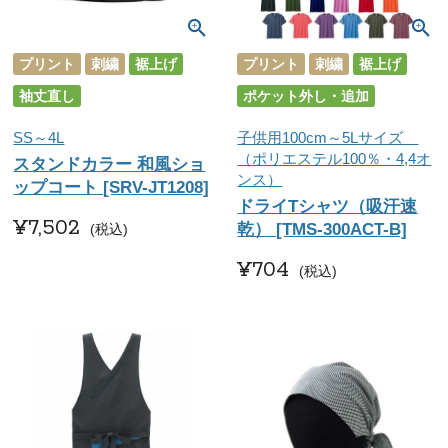
プリント
刺繍
裾上げ
プリント
刺繍
裾上げ
袖丈直し
ポケット外し・追加
SS～4L
子供用100cm～5Lサイズ
（ポリエステル100％・4,4オ
スタンドカラー 和風ショ
ンス）
ップコート [SRV-JT1208]
ドライTシャツ（吸汗速
¥
7,502
乾） [TMS-300ACT-B]
税込
¥
704
税込