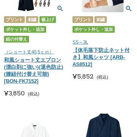
プリント
刺繍
裾上げ
プリント
刺繍
ポケット外し・追加
ポケット外し・追加
紐の付替え
SS～3L
【体毛落下防止ネット付
（ショート丈40,5ｃｍ）
き】和風シャツ [ARB-
和風ショート丈エプロン
AS8512]
(漂白剤に強い)(退色防止)
(腰紐付け替え可能)
¥
5,852
税込
[BON-FK7152]
¥
3,850
税込