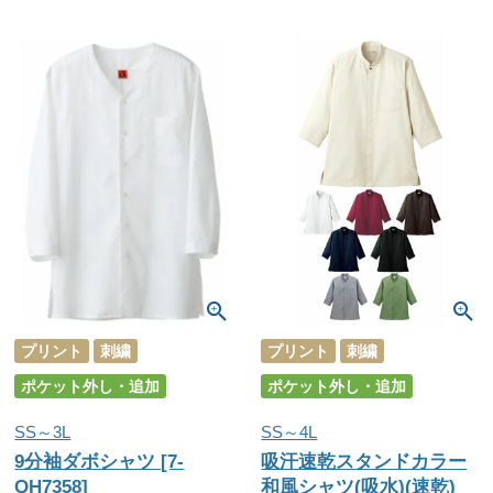
プリント
刺繍
プリント
刺繍
ポケット外し・追加
ポケット外し・追加
SS～3L
SS～4L
9分袖ダボシャツ [7-
吸汗速乾スタンドカラー
QH7358]
和風シャツ(吸水)(速乾)