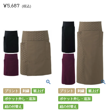
¥
5,687
税込
プリント
刺繍
裾上げ
プリント
刺繍
裾上げ
ポケット外し・追加
ポケット外し・追加
紐の付替え
紐の付替え