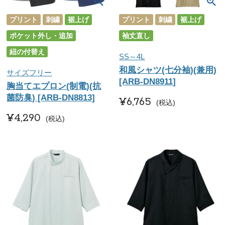
プリント
刺繍
裾上げ
プリント
刺繍
裾上げ
ポケット外し・追加
袖丈直し
紐の付替え
SS～4L
和風シャツ(七分袖)(兼用)
サイズフリー
[ARB-DN8911]
胸当てエプロン(制電)(抗
菌防臭) [ARB-DN8813]
¥
6,765
税込
¥
4,290
税込