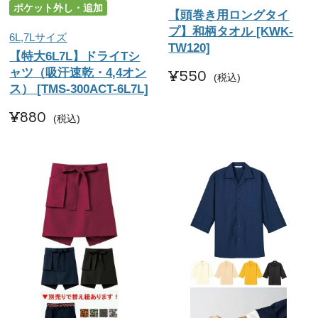
ポケット外し・追加
【頭巻き用ロングタイ
プ】和柄タオル [KWK-
6L,7Lサイズ
TW120]
【特大6L7L】ドライTシ
ャツ（吸汗速乾・4,4オン
¥
550
税込
ス） [TMS-300ACT-6L7L]
¥
880
税込