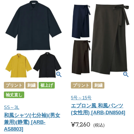
プリント
刺繍
裾上げ
プリント
刺繍
袖丈直し
5号～15号
エプロン風 和風パンツ
SS～3L
(女性用) [ARB-DN8504]
和風シャツ(七分袖)(男女
兼用)(静電) [ARB-
¥
7,260
税込
AS8803]