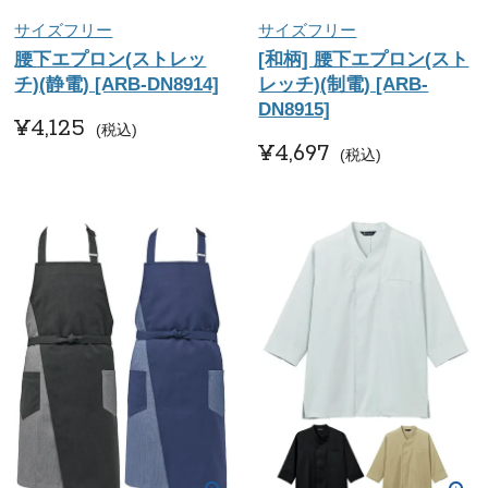
サイズフリー
サイズフリー
腰下エプロン(ストレッ
[和柄] 腰下エプロン(スト
チ)(静電) [ARB-DN8914]
レッチ)(制電) [ARB-
DN8915]
¥
4,125
税込
¥
4,697
税込