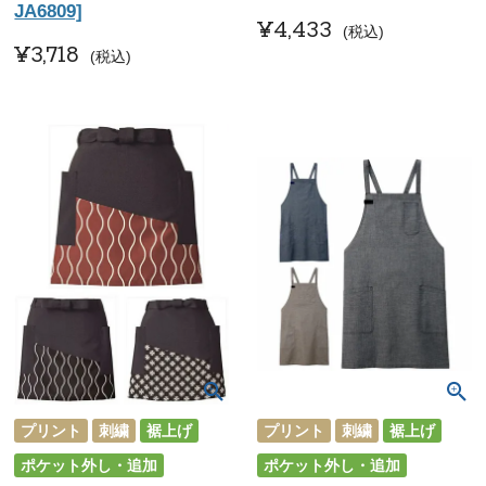
JA6809]
¥
4,433
税込
¥
3,718
税込
プリント
刺繍
裾上げ
プリント
刺繍
裾上げ
ポケット外し・追加
ポケット外し・追加