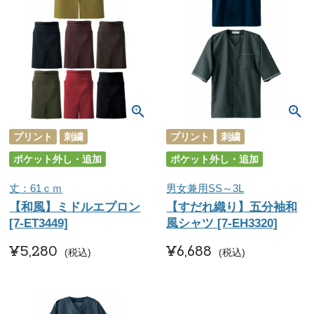
プリント
刺繍
プリント
刺繍
ポケット外し・追加
ポケット外し・追加
丈：61ｃｍ
男女兼用SS～3L
【和風】ミドルエプロン
【すだれ織り】五分袖和
[7-ET3449]
風シャツ [7-EH3320]
¥
5,280
¥
6,688
税込
税込