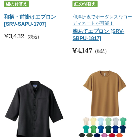
紐の付替え
紐の付替え
和柄・前掛けエプロン
和洋折衷でボーダレスなコー
ディネートが可能！
[SRV-SAPU-1707]
胸あてエプロン [SRV-
¥
3,432
税込
SBPU-1817]
¥
4,147
税込