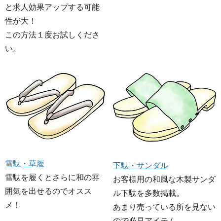
と求人効果アップする可能
性が大！
この方法１度お試しくださ
い。
雪駄・草履
下駄・サンダル
雪駄を履くとさらに和の雰
お客様用の和風な木製サンダ
囲気を出せるのでオスス
ル下駄を多数掲載。
メ！
あまり売っている所を見ない
ので必見アイテム。