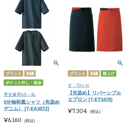
プリント
刺繍
プリント
刺繍
裾上げ
ポケット外し・追加
丈：73ｃｍ
【先染め】リバーシブル
男女兼用SS～3L
エプロン [7-ET3478]
5分袖和風シャツ（先染め
デニム） [7-EA3072]
¥
7,304
税込
¥
6,160
税込