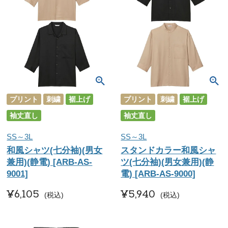
プリント
刺繍
裾上げ
プリント
刺繍
裾上げ
袖丈直し
袖丈直し
SS～3L
SS～3L
和風シャツ(七分袖)(男女
スタンドカラー和風シャ
兼用)(静電) [ARB-AS-
ツ(七分袖)(男女兼用)(静
9001]
電) [ARB-AS-9000]
¥
6,105
¥
5,940
税込
税込