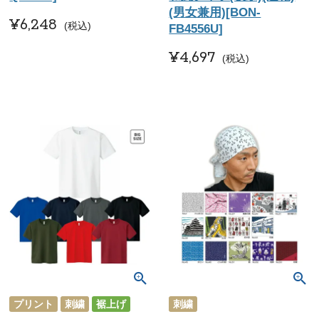
(男女兼用)[BON-
¥
6,248
税込
FB4556U]
¥
4,697
税込
プリント
刺繍
裾上げ
刺繍