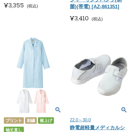
¥
3,355
税込
菌)(帯電) [AZ-861351]
¥
3,410
税込
22.0～30.0
プリント
刺繍
裾上げ
静電超軽量メディカルシ
袖丈直し