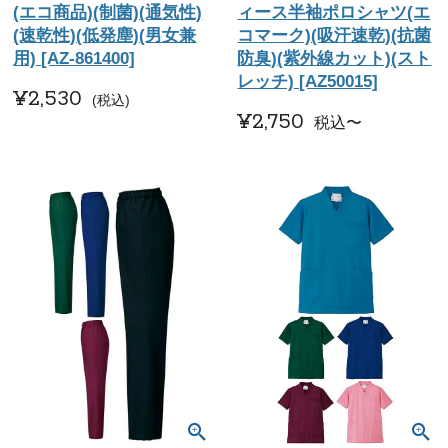
(エコ商品)(制菌)(通気性)
ィース半袖ポロシャツ(エ
(速乾性)(低発塵)(男女兼
コマーク)(吸汗速乾)(抗菌
用) [AZ-861400]
防臭)(紫外線カット)(スト
レッチ) [AZ50015]
¥
2,530
税込
¥
2,750
税込
〜