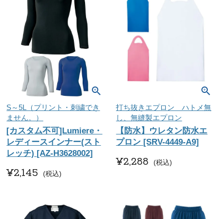
S～5L（プリント・刺繍でき
打ち抜きエプロン ハトメ無
ません。）
し、無縫製エプロン
[カスタム不可]Lumiere・
【防水】ウレタン防水エ
レディースインナー(スト
プロン [SRV-4449-A9]
レッチ) [AZ-H3628002]
¥
2,288
税込
¥
2,145
税込