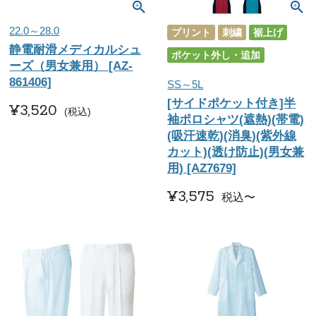
22.0～28.0
プリント
刺繍
裾上げ
静電耐滑メディカルシュ
ポケット外し・追加
ーズ（男女兼用） [AZ-
861406]
SS～5L
[サイドポケット付き]半
¥
3,520
税込
袖ポロシャツ(遮熱)(帯電)
(吸汗速乾)(消臭)(紫外線
カット)(透け防止)(男女兼
用) [AZ7679]
¥
3,575
税込
〜