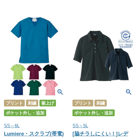
プリント
刺繍
裾上げ
プリント
刺繍
ポケット外し・追加
ポケット外し・追加
SS～6L
SS～5L
Lumiere・スクラブ(帯電)
[脇チラしにくい！]レデ