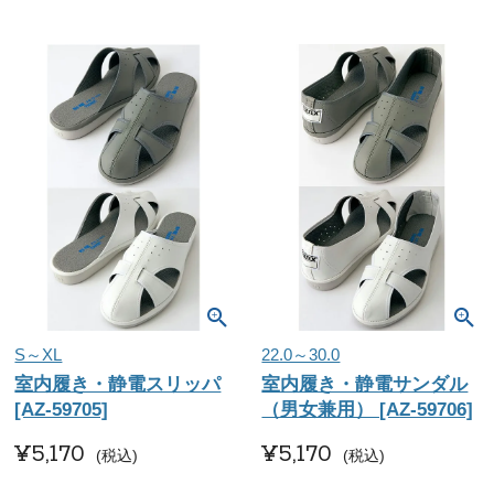
S～XL
22.0～30.0
室内履き・静電スリッパ
室内履き・静電サンダル
[AZ-59705]
（男女兼用） [AZ-59706]
¥
5,170
¥
5,170
税込
税込