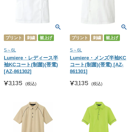
プリント
刺繍
裾上げ
プリント
刺繍
裾上げ
S～6L
S～6L
Lumiere・レディース半
Lumiere・メンズ半袖KC
袖KCコート(制菌)(帯電)
コート(制菌)(帯電) [AZ-
[AZ-861302]
861301]
¥
3,135
¥
3,135
税込
税込