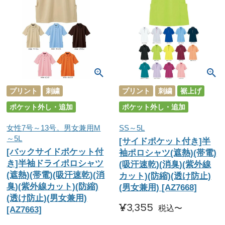
プリント
刺繍
プリント
刺繍
裾上げ
ポケット外し・追加
ポケット外し・追加
女性7号～13号。男女兼用M
SS～5L
～5L
[サイドポケット付き]半
[バックサイドポケット付
袖ポロシャツ(遮熱)(帯電)
き]半袖ドライポロシャツ
(吸汗速乾)(消臭)(紫外線
(遮熱)(帯電)(吸汗速乾)(消
カット)(防縮)(透け防止)
臭)(紫外線カット)(防縮)
(男女兼用) [AZ7668]
(透け防止)(男女兼用)
¥
3,355
税込
〜
[AZ7663]