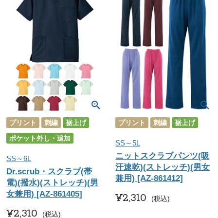
プリント
刺繍
裾上げ
プリント
刺繍
裾上げ
ポケット外し・追加
SS～5L
ニットスクラブパンツ(吸
SS～6L
汗速乾)(ストレッチ)(男女
Dr.scrub・スクラブ(帯
兼用) [AZ-861412]
電)(撥水)(ストレッチ)(男
女兼用) [AZ-861405]
¥
2,310
税込
¥
2,310
税込