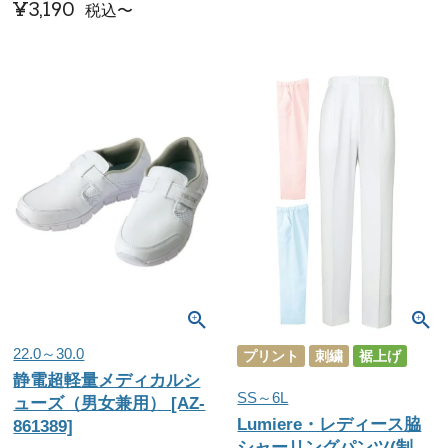
¥
3,190
税込
〜
22.0～30.0
プリント
刺繍
裾上げ
静電超軽量メディカルシ
SS～6L
ューズ（男女兼用） [AZ-
Lumiere・レディース脇
861389]
シャーリングパンツ(制