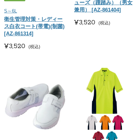
ューズ（踵踏み）（男女
兼用） [AZ-861404]
S～6L
衛生管理対策・レディー
¥
3,520
税込
ス白衣コート(帯電)(制菌)
[AZ-861314]
¥
3,520
税込