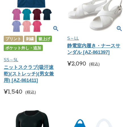
S～LL
プリント
刺繍
裾上げ
静電室内履き・ナースサ
ポケット外し・追加
ンダル [AZ-861397]
SS～5L
¥
2,090
税込
ニットスクラブ(吸汗速
乾)(ストレッチ)(男女兼
用) [AZ-861411]
¥
1,540
税込