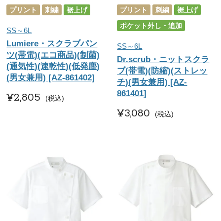
プリント
刺繍
裾上げ
プリント
刺繍
裾上げ
ポケット外し・追加
SS～6L
Lumiere・スクラブパン
SS～6L
ツ(帯電)(エコ商品)(制菌)
Dr.scrub・ニットスクラ
(通気性)(速乾性)(低発塵)
ブ(帯電)(防縮)(ストレッ
(男女兼用) [AZ-861402]
チ)(男女兼用) [AZ-
861401]
¥
2,805
税込
¥
3,080
税込