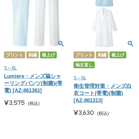
プリント
刺繍
裾上げ
プリント
刺繍
裾上げ
袖丈直し
S～6L
Lumiere・メンズ脇シャ
S～6L
ーリングパンツ(制菌)(帯
衛生管理対策・メンズ白
電) [AZ-861361]
衣コート(帯電)(制菌)
[AZ-861313]
¥
3,575
税込
¥
3,630
税込