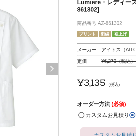
Lumiere・レディース
861302]
商品番号
AZ-861302
プリント
刺繍
裾上げ
メーカー アイトス（AIT
定価
¥6,270（税込）
¥
3,135
税込
オーダー方法
(必須)
カスタムお見積り
カスタムお見積