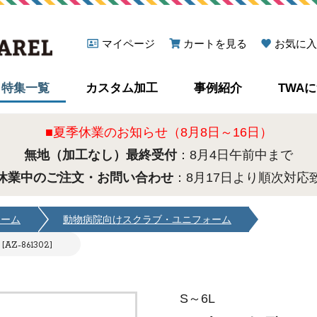
マイページ
カートを見る
お気に入
特集一覧
カスタム加工
事例紹介
TWA
■夏季休業のお知らせ（8月8日～16日）
無地（加工なし）最終受付
：8月4日午前中まで
休業中のご注文・お問い合わせ
：8月17日より順次対応
ォーム
動物病院向けスクラブ・ユニフォーム
-861302]
S～6L