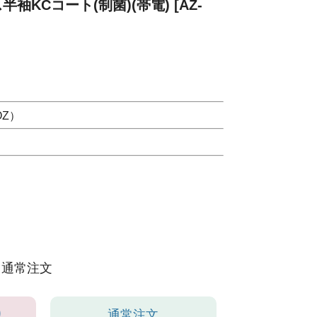
半袖KCコート(制菌)(帯電) [AZ-
OZ）
通常注文
り
通常注文