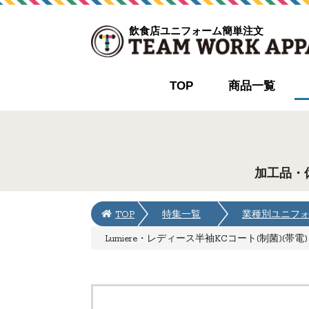
飲食店ユニフォーム簡単注文
TOP
商品一覧
加工品・
TOP
特集一覧
業種別ユニフ
Lumiere・レディース半袖KCコート(制菌)(帯電) [AZ