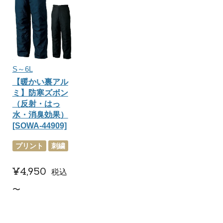
S～6L
【暖かい裏アル
ミ】防寒ズボン
（反射・はっ
水・消臭効果）
[SOWA-44909]
プリント
刺繍
¥
4,950
税込
〜