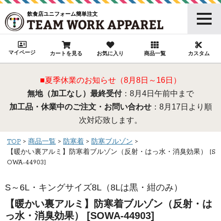
飲食店ユニフォーム簡単注文
マイページ
カートを見る
お気に入り
商品一覧
カスタム
■夏季休業のお知らせ（8月8日～16日）
無地（加工なし）最終受付
：8月4日午前中まで
加工品・休業中のご注文・お問い合わせ
：8月17日より順
次対応致します。
TOP
商品一覧
防寒着
防寒ブルゾン
【暖かい裏アルミ】防寒着ブルゾン（反射・はっ水・消臭効果） [S
OWA-44903]
S～6L・キングサイズ8L（8Lは黒・紺のみ）
【暖かい裏アルミ】防寒着ブルゾン（反射・は
っ水・消臭効果） [SOWA-44903]