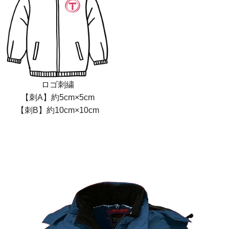
ロゴ刺繍
【刺A】約5cm×5cm
【刺B】約10cm×10cm