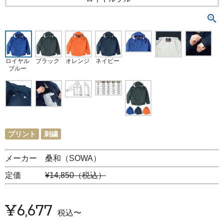
ロイヤル
ブラック
オレンジ
ネイビー
ブルー
プリント
刺繍
メーカー 桑和（SOWA）
定価
¥14,850（税込）
¥
6,677
税込
〜