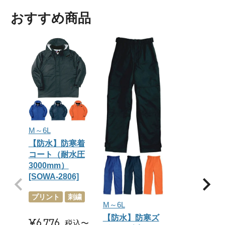
おすすめ商品
M～6L
【防水】防寒着
コート（耐水圧
3000mm）
[SOWA-2806]
プリント
刺繍
M～6L
【防水】防寒ズ
¥
6,776
税込
〜