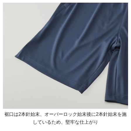
裾口は2本針始末、オーバーロック始末後に2本針始末を施
しているため、堅牢な仕上がり