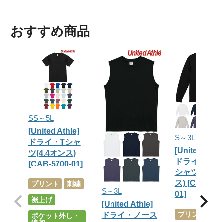
おすすめ商品
SS～5L
[United Athle]
S～3L
ドライ・Tシャ
[United Athl
ツ(4.4オンス)
ドライ・長袖
[CAB-5700-01]
シャツ(4.4オ
ス) [CAB-570
プリント
刺繍
S～3L
01]
裾上げ
[United Athle]
プリント
刺
ドライ・ノース
ポケット外し・