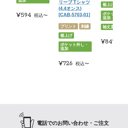
追加
リーブ Tシャツ
裾上げ
(4.4オンス)
¥
594
ポケット外し
[CAB-5703-01]
税込
〜
追加
プリント
刺繍
袖丈直し
裾上げ
¥
847
税込
ポケット外し・
追加
¥
726
税込
〜
電話でのお問い合わせ・ご注文