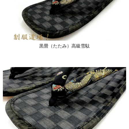
黒畳（たたみ）高級雪駄