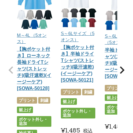
S～6Lサイズ （5
M～4L （5オン
S～6Lサイ
オンス）
ス）
（5オンス）
【胸ポケット付
【胸ポケット付
半袖ドライT
き】半袖ドライ
き】ローネック
ャツ(ストレ
Tシャツ(ストレ
長袖ドライTシ
チ)(吸汗速乾)
ッチ)(吸汗速乾)
ャツ(ストレッ
ージーケア)
(イージーケア)
チ)(吸汗速乾)(イ
[SOWA-5012
[SOWA-50121]
ージーケア)
[SOWA-50128]
プリント
刺
プリント
刺繍
裾上げ
プリント
刺繍
裾上げ
ポケット外し
裾上げ
ポケット外し・
追加
追加
ポケット外し・
追加
¥
1,485
税
¥
1,485
税込
袖丈直し