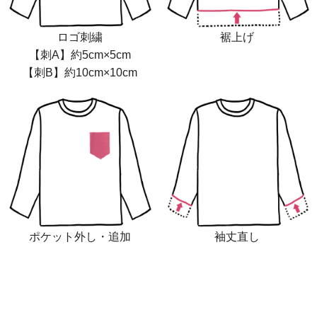
ロゴ刺繍
裾上げ
【刺A】約5cm×5cm
【刺B】約10cm×10cm
ポケット外し・追加
袖丈直し