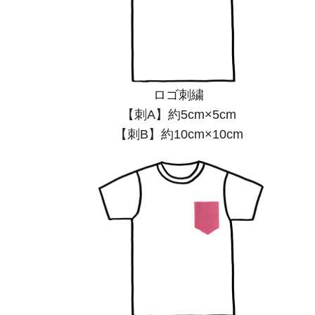
ロゴ刺繍
【刺A】約5cm×5cm
【刺B】約10cm×10cm