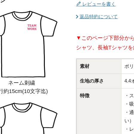
ジ
レビューを書く
返品特約について
▼このページ下部分か
シャツ、長袖Tシャツを
素材
ポリ
生地の厚さ
4.
ネーム刺繍
行約15cm(10文字迄)
特徴
・ス
・吸
・通
い）
・レ