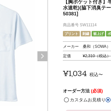
【胸ポケット付き】半
水速乾)(脇下消臭テープ
50381]
商品番号
SW11114
プリント
刺繍
裾上げ
ポ
メーカー 桑和（SOWA）
定価
¥2,310（税込）
¥
1,034
税込
〜
オーダー方法
(必須)
カスタムお見積り