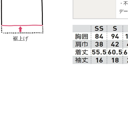
・不
デー
裾上げ