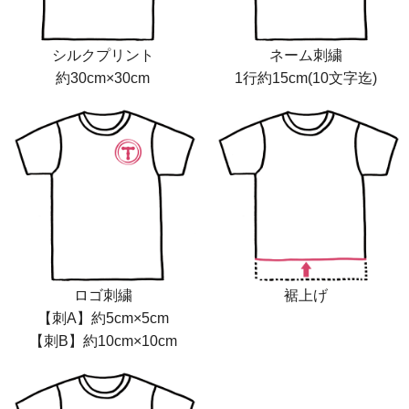
シルクプリント
ネーム刺繍
約30cm×30cm
1行約15cm(10文字迄)
ロゴ刺繍
裾上げ
【刺A】約5cm×5cm
【刺B】約10cm×10cm