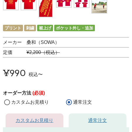
プリント
刺繍
裾上げ
ポケット外し・追加
メーカー 桑和（SOWA）
定価
¥2,200（税込）
¥
990
税込
〜
オーダー方法
(必須)
カスタムお見積り
通常注文
カスタムお見積り
通常注文