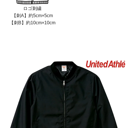
ロゴ刺繍
【刺A】約5cm×5cm
【刺B】約10cm×10cm