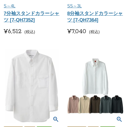
S～4L
SS～3L
7分袖スタンドカラーシャ
8分袖スタンドカラーシャ
ツ [7-QH7352]
ツ [7-QH7364]
¥
6,512
¥
7,040
税込
税込