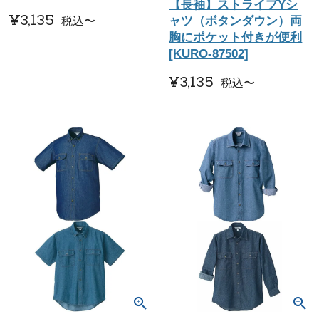
【長袖】ストライプYシ
¥
3,135
ャツ（ボタンダウン）両
税込
〜
胸にポケット付きが便利
[KURO-87502]
¥
3,135
税込
〜