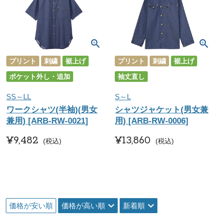
プリント
刺繍
裾上げ
プリント
刺繍
裾上げ
ポケット外し・追加
袖丈直し
SS～LL
S～L
ワークシャツ(半袖)(男女
シャツジャケット(男女兼
兼用) [ARB-RW-0021]
用) [ARB-RW-0006]
¥
9,482
¥
13,860
税込
税込
価格が安い順
価格が高い順
新着順