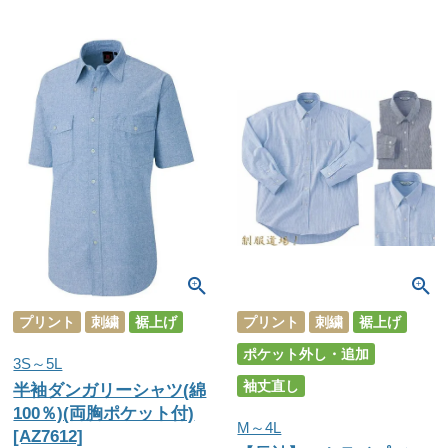
プリント
刺繍
裾上げ
プリント
刺繍
裾上げ
ポケット外し・追加
3S～5L
袖丈直し
半袖ダンガリーシャツ(綿
100％)(両胸ポケット付)
M～4L
[AZ7612]