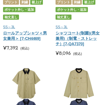
プリント
刺繍
裾上げ
プリント
刺繍
裾上げ
ポケット外し・追加
ポケット外し・追加
袖丈直し
袖丈直し
SS～3L
SS～3L
ロールアップシャツ＜男
シャツコート(制菌)(男女
女兼用＞ [7-CH4469]
兼用)（制電・ストレッ
チ）[7-QA7370]
¥
7,392
税込
¥
8,096
税込