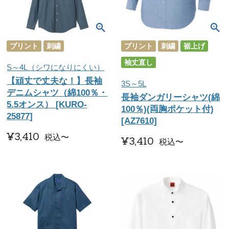
プリント
刺繍
プリント
刺繍
裾上げ
袖丈直し
S～4L（シワになりにくい）
【頑丈で丈夫な！】長袖
3S～5L
デニムシャツ（綿100％・
長袖ダンガリーシャツ(綿
5.5オンス） [KURO-
100％)(両胸ポケット付)
25877]
[AZ7610]
¥
3,410
税込
〜
¥
3,410
税込
〜