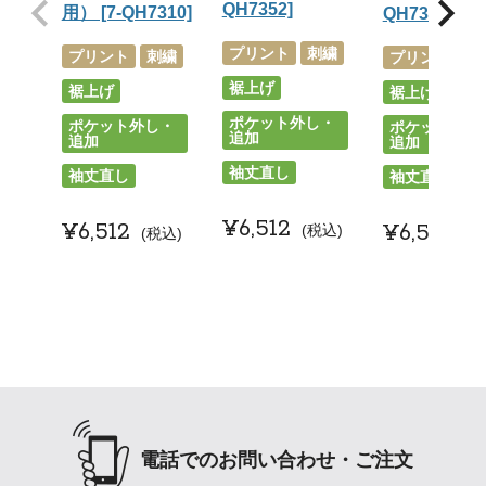
QH7352]
用） [7-QH7310]
QH7314]
プリント
刺繍
プリント
刺繍
プリント
刺
裾上げ
裾上げ
裾上げ
ポケット外し・
ポケット外し・
ポケット外し
追加
追加
追加
袖丈直し
袖丈直し
袖丈直し
¥
6,512
¥
6,512
¥
6,512
税込
税込
税
電話でのお問い合わせ・ご注文