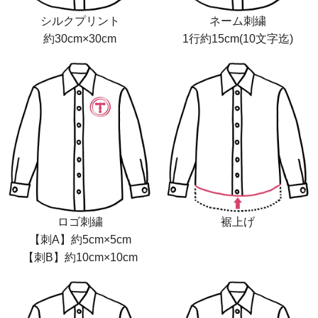
シルクプリント
ネーム刺繍
約30cm×30cm
1行約15cm(10文字迄)
ロゴ刺繍
裾上げ
【刺A】約5cm×5cm
【刺B】約10cm×10cm