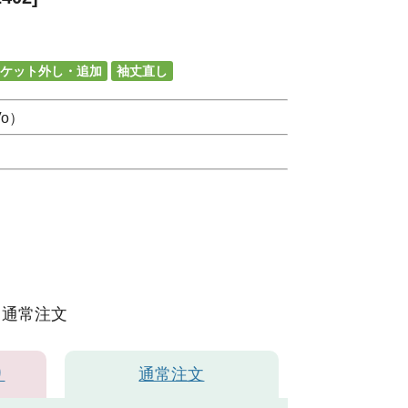
ケット外し・追加
袖丈直し
o）
通常注文
り
通常注文