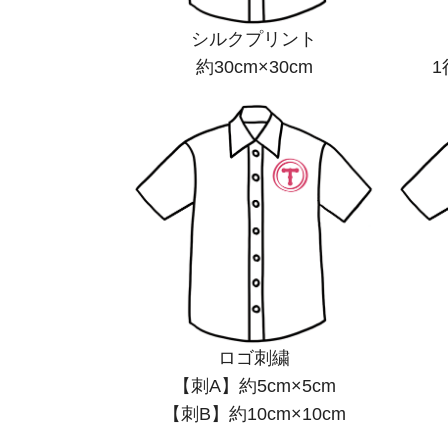
シルクプリント
約30cm×30cm
1
ロゴ刺繍
【刺A】約5cm×5cm
【刺B】約10cm×10cm