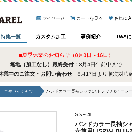
マイページ
カートを見る
お気に入
特集一覧
カスタム加工
事例紹介
TWA
■夏季休業のお知らせ（8月8日～16日）
無地（加工なし）最終受付
：8月4日午前中まで
休業中のご注文・お問い合わせ
：8月17日より順次対応
バンドカラー長袖シャツ(ストレッチ)(イージーケア)(
半袖ワイシャツ
SS～4L
バンドカラー長袖シャ
女兼用) [SRV-LBLU-2