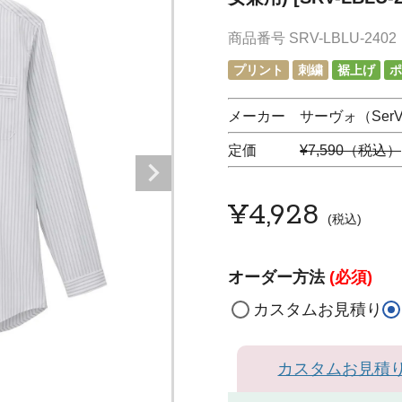
商品番号
SRV-LBLU-2402
プリント
刺繍
裾上げ
ポ
メーカー サーヴォ（SerV
定価
¥7,590（税込）
¥
4,928
税込
オーダー方法
(必須)
カスタムお見積り
カスタムお見積