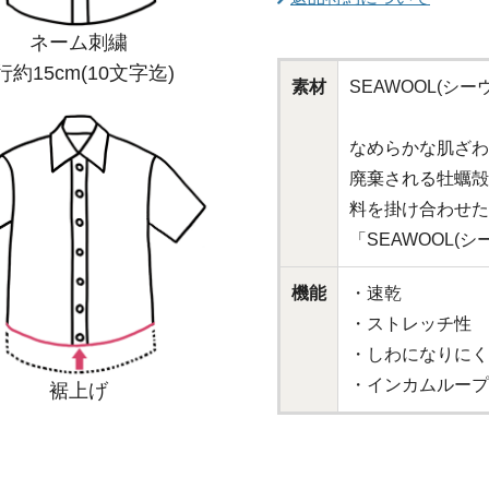
ネーム刺繍
行約15cm(10文字迄)
素材
SEAWOOL(シ
なめらかな肌ざわ
廃棄される牡蠣殻
料を掛け合わせた
「SEAWOOL(
機能
・速乾
・ストレッチ性
・しわになりにく
・インカムループ
裾上げ