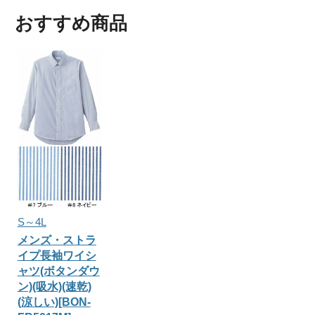
おすすめ商品
S～4L
メンズ・ストラ
イプ長袖ワイシ
ャツ(ボタンダウ
ン)(吸水)(速乾)
(涼しい)[BON-