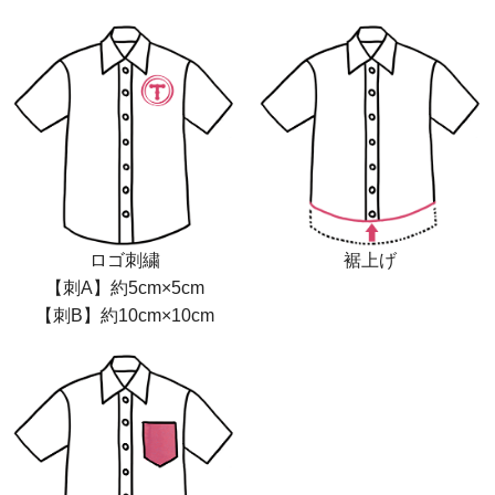
ロゴ刺繍
裾上げ
【刺A】約5cm×5cm
【刺B】約10cm×10cm