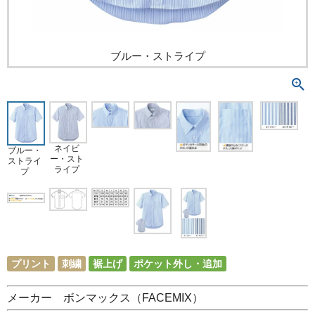
ブルー・ストライプ
ネイビ
ブルー・
ー・スト
ストライ
ライプ
プ
プリント
刺繍
裾上げ
ポケット外し・追加
メーカー ボンマックス（FACEMIX）