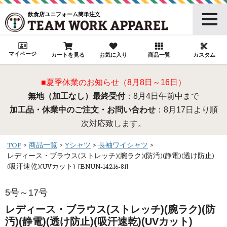
飲食店ユニフォーム簡単注文
マイページ
カートを見る
お気に入り
商品一覧
カスタム
■夏季休業のお知らせ（8月8日～16日）
無地（加工なし）最終受付
：8月4日午前中まで
加工品・休業中のご注文・お問い合わせ
：8月17日より順
次対応致します。
TOP
商品一覧
Yシャツ
長袖ワイシャツ
レディース・ブラウス(ストレッチ)(腕ラク)(防汚)(静電)(透け防止)
(吸汗速乾)(UVカット) [BNUN-14216-81]
5号～17号
レディース・ブラウス(ストレッチ)(腕ラク)(防
汚)(静電)(透け防止)(吸汗速乾)(UVカット)