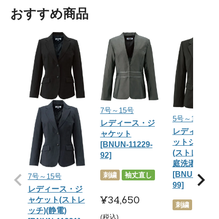
おすすめ商品
7号～15号
5号～17号
レディース・ジ
レディース
ャケット
ットジャケ
[BNUN-11229-
(ストレッチ)
92]
庭洗濯可)
[BNUN-1123
刺繍
袖丈直し
7号～15号
99]
レディース・ジ
¥
34,650
ャケット(ストレ
刺繍
袖丈直
ッチ)(静電)
税込