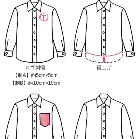
ロゴ刺繍
裾上げ
【刺A】約5cm×5cm
【刺B】約10cm×10cm