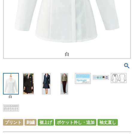
白
白
プリント
刺繍
裾上げ
ポケット外し・追加
袖丈直し