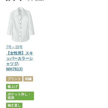
7号～15号
【女性用】スキ
ッパーカラーシ
ャツ [7-
WH7613]
プリント
刺繍
裾上げ
ポケット外し・
追加
袖丈直し