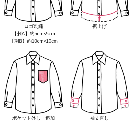
ロゴ刺繍
裾上げ
【刺A】約5cm×5cm
【刺B】約10cm×10cm
ポケット外し・追加
袖丈直し