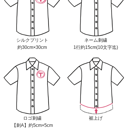
シルクプリント
ネーム刺繍
約30cm×30cm
1行約15cm(10文字迄)
ロゴ刺繍
裾上げ
【刺A】約5cm×5cm