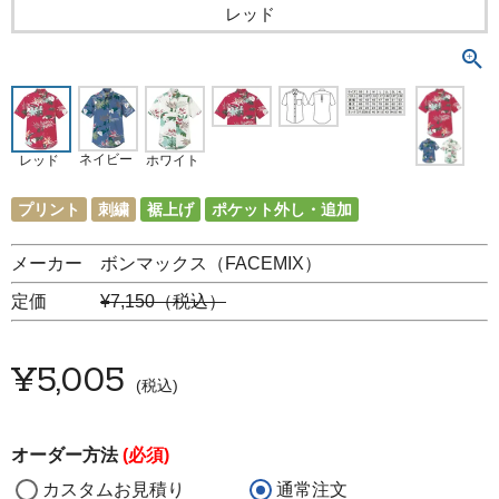
レッド
ネイビー
レッド
ホワイト
プリント
刺繍
裾上げ
ポケット外し・追加
メーカー ボンマックス（FACEMIX）
定価
¥7,150（税込）
¥
5,005
税込
オーダー方法
(必須)
カスタムお見積り
通常注文