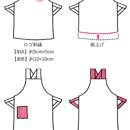
ロゴ刺繍
裾上げ
【刺A】約5cm×5cm
【刺B】約10×10cm