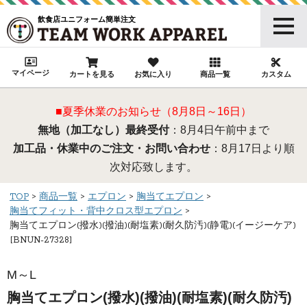
飲食店ユニフォーム簡単注文
マイページ
カートを見る
お気に入り
商品一覧
カスタム
■夏季休業のお知らせ（8月8日～16日）
無地（加工なし）最終受付
：8月4日午前中まで
加工品・休業中のご注文・お問い合わせ
：8月17日より順
次対応致します。
TOP
商品一覧
エプロン
胸当てエプロン
胸当てフィット・背中クロス型エプロン
胸当てエプロン(撥水)(撥油)(耐塩素)(耐久防汚)(静電)(イージーケア)
[BNUN-27328]
M～L
胸当てエプロン(撥水)(撥油)(耐塩素)(耐久防汚)