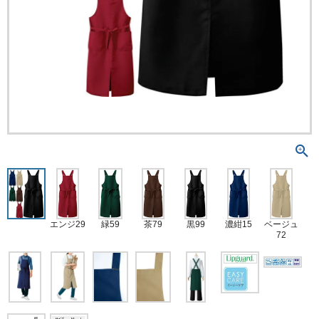
エンジ29
緑59
茶79
黒99
濃紺15
ベージュ
72