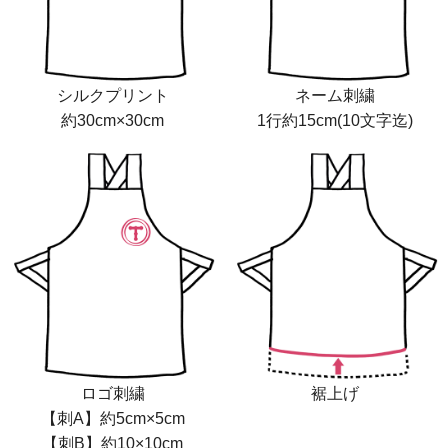
シルクプリント
ネーム刺繍
約30cm×30cm
1行約15cm(10文字迄)
ロゴ刺繍
裾上げ
【刺A】約5cm×5cm
【刺B】約10×10cm