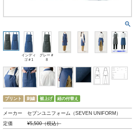
インディ
グレー＃
ゴ＃1
8
プリント
刺繍
裾上げ
紐の付替え
メーカー セブンユニフォーム（SEVEN UNIFORM）
定価
¥5,500（税込）