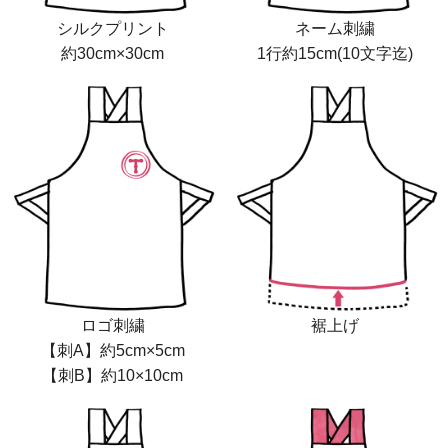
シルクプリント
ネーム刺繍
約30cm×30cm
1行約15cm(10文字迄)
ロゴ刺繍
裾上げ
【刺A】約5cm×5cm
【刺B】約10×10cm