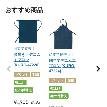
おすすめ商品
頑丈で丈夫！
頑丈で長持ち！
腰巻き・デニム
エプロン
胸当てデニムエ
[KURO-47226]
プロン [KURO-
47224]
プリント
刺繍
プリント
刺繍
裾上げ
裾上げ
紐の付替え
紐の付替え
¥
1,705
税込