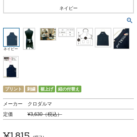
ネイビー
ネイビー
プリント
刺繍
裾上げ
紐の付替え
メーカー クロダルマ
定価
¥3,630（税込）
¥
1,815