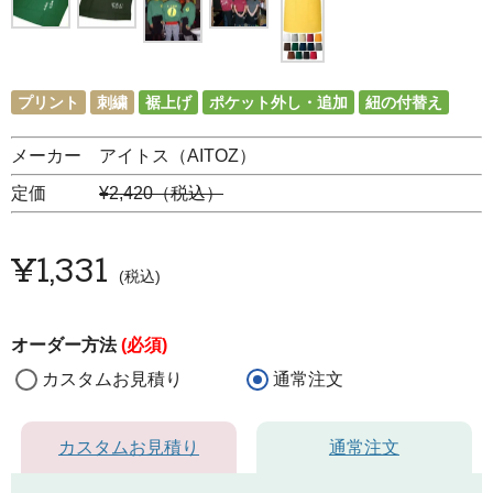
プリント
刺繍
裾上げ
ポケット外し・追加
紐の付替え
メーカー アイトス（AITOZ）
定価
¥2,420（税込）
¥
1,331
税込
オーダー方法
(必須)
カスタムお見積り
通常注文
カスタムお見積り
通常注文