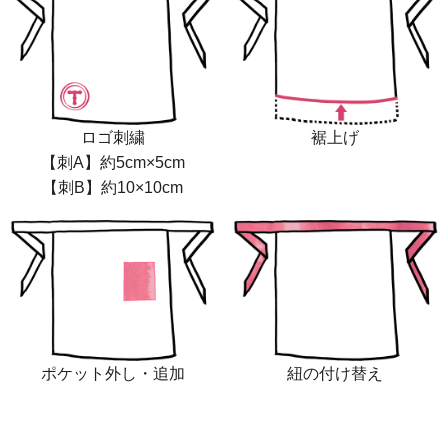
ロゴ刺繍
裾上げ
【刺A】約5cm×5cm
【刺B】約10×10cm
ポケット外し・追加
紐の付け替え