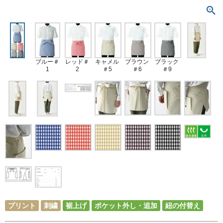
ブルー＃
レッド＃
キャメル
ブラウン
ブラック
1
2
＃5
＃6
＃9
プリント
刺繍
裾上げ
ポケット外し・追加
紐の付替え