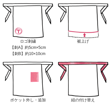
ロゴ刺繍
裾上げ
【刺A】約5cm×5cm
【刺B】約10×10cm
ポケット外し・追加
紐の付け替え