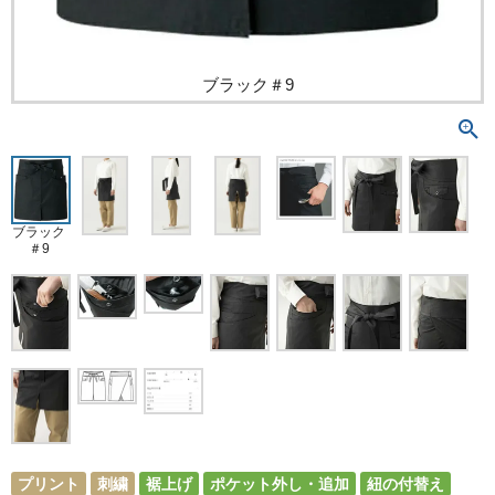
ブラック＃9
ブラック
＃9
プリント
刺繍
裾上げ
ポケット外し・追加
紐の付替え