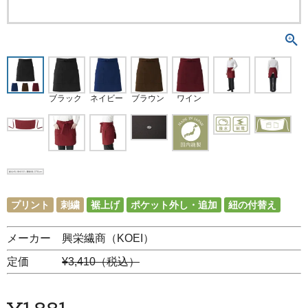
ブラック
ネイビー
ブラウン
ワイン
プリント
刺繍
裾上げ
ポケット外し・追加
紐の付替え
メーカー 興栄繊商（KOEI）
定価
¥3,410（税込）