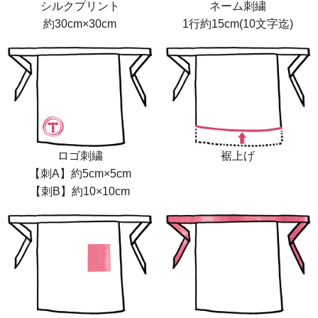
シルクプリント
ネーム刺繍
約30cm×30cm
1行約15cm(10文字迄)
ロゴ刺繍
裾上げ
【刺A】約5cm×5cm
【刺B】約10×10cm