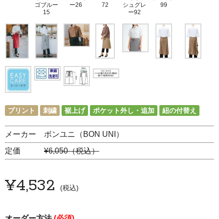
ゴブルー
ー26
72
シュグレ
99
15
ー92
プリント
刺繍
裾上げ
ポケット外し・追加
紐の付替え
メーカー ボンユニ（BON UNI）
定価
¥6,050（税込）
¥
4,532
税込
オーダー方法
(必須)