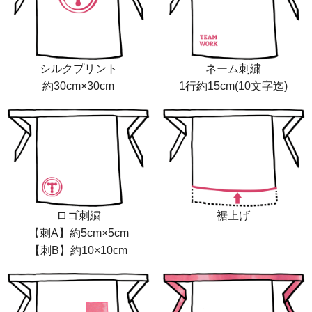
シルクプリント
ネーム刺繍
約30cm×30cm
1行約15cm(10文字迄)
ロゴ刺繍
裾上げ
【刺A】約5cm×5cm
【刺B】約10×10cm