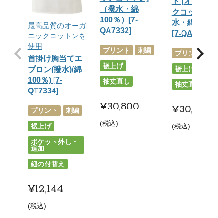
ト [オーガニ
（撥水・綿
クコットン]
100％）[7-
水・綿100％
最高品質のオーガ
QA7332]
[7-QA7333]
ニックコットンを
使用
プリント
刺繍
プリント
刺
首掛け胸当てエ
裾上げ
裾上げ
プロン(撥水)(綿
100％) [7-
袖丈直し
袖丈直し
QT7334]
¥
30,800
¥
30,800
プリント
刺繍
税込
裾上げ
税込
ポケット外し・
追加
紐の付替え
¥
12,144
税込