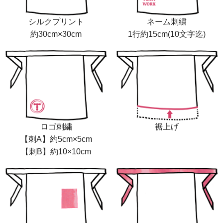
シルクプリント
ネーム刺繍
約30cm×30cm
1行約15cm(10文字迄)
ロゴ刺繍
裾上げ
【刺A】約5cm×5cm
【刺B】約10×10cm