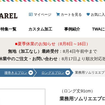
マイページ
カートを見る
お気に入
特集一覧
カスタム加工
事例紹介
TWA
■夏季休業のお知らせ（8月8日～16日）
無地（加工なし）最終受付
：8月4日午前中まで
休業中のご注文・お問い合わせ
：8月17日より順次対応
業務用ソムリエエプロン
腰巻きエプロン
ロングエプロン
（ロング丈91cm）
業務用ソムリエエプロン