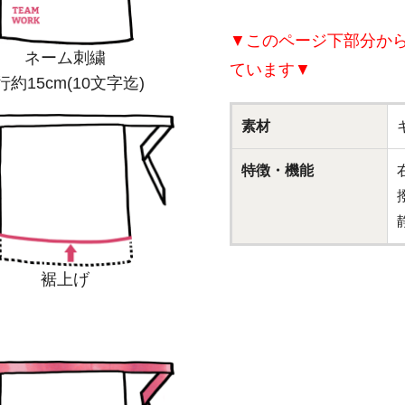
▼このページ下部分か
ネーム刺繍
ています▼
行約15cm(10文字迄)
素材
特徴・機能
裾上げ