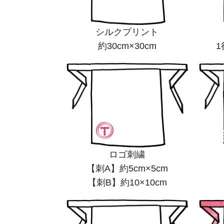
シルクプリント
約30cm×30cm
1
ロゴ刺繍
【刺A】約5cm×5cm
【刺B】約10×10cm