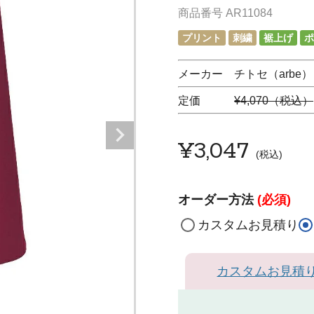
商品番号
AR11084
プリント
刺繍
裾上げ
ポ
メーカー チトセ（arbe）
定価
¥4,070（税込）
¥
3,047
税込
オーダー方法
(必須)
カスタムお見積り
カスタムお見積