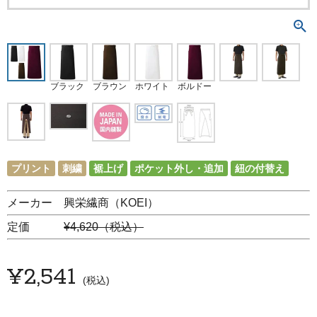
ブラック
ブラウン
ホワイト
ボルドー
プリント
刺繍
裾上げ
ポケット外し・追加
紐の付替え
メーカー 興栄繊商（KOEI）
定価
¥4,620（税込）
¥
2,541
税込