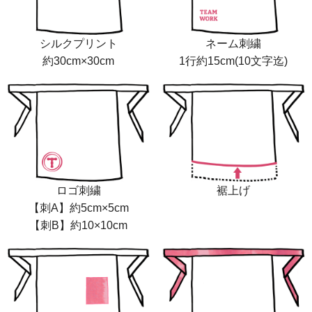
シルクプリント
ネーム刺繍
約30cm×30cm
1行約15cm(10文字迄)
ロゴ刺繍
裾上げ
【刺A】約5cm×5cm
【刺B】約10×10cm