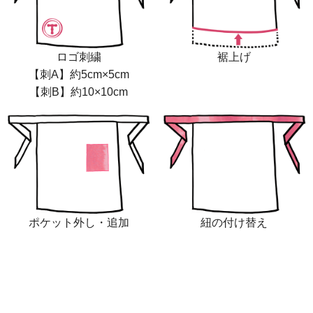
ロゴ刺繍
裾上げ
【刺A】約5cm×5cm
【刺B】約10×10cm
ポケット外し・追加
紐の付け替え