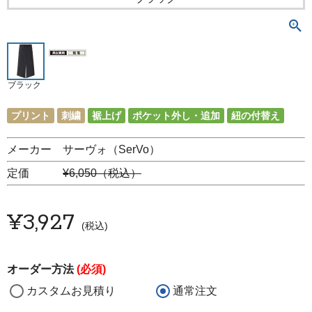
ブラック
プリント
刺繍
裾上げ
ポケット外し・追加
紐の付替え
メーカー サーヴォ（SerVo）
定価
¥6,050（税込）
¥
3,927
税込
オーダー方法
(必須)
カスタムお見積り
通常注文