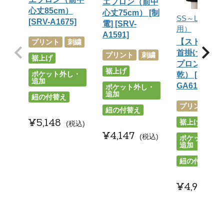
エプロン（前中
心丈85cm）
心丈75cm） [制
SS～LL （男
[SRV-A1675]
電] [SRV-
用）
A1591]
【ストレッ
プリント
刺繍
首掛け胸当
プリント
刺繍
裾上げ
プロン（吸
裾上げ
ポケット外し・
乾） [SUN-
追加
GA6149]
ポケット外し・
追加
紐の付替え
プリント
刺
紐の付替え
¥
5,148
裾上げ
税込
¥
4,147
税込
ポケット外し
追加
紐の付替え
¥
4,928
税