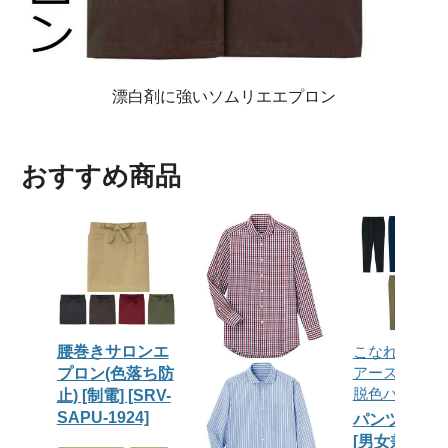
漂白剤に強いソムリエエプロン
おすすめ商品
腰巻きサロンエ
こなれ感が出
アースカラー
プロン(色落ち防
脱色パンツ
止) [制電] [SRV-
SAPU-1924]
パンツ [防脱
[男女兼用]