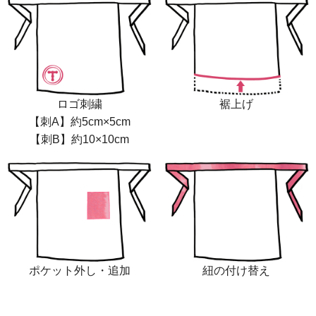
ロゴ刺繍
裾上げ
【刺A】約5cm×5cm
【刺B】約10×10cm
ポケット外し・追加
紐の付け替え