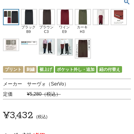
ブラック
ブラウン
ワイン
カーキ
B9
C3
E9
H3
プリント
刺繍
裾上げ
ポケット外し・追加
紐の付替え
メーカー サーヴォ（SerVo）
定価
¥5,280（税込）
¥
3,432
税込