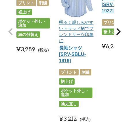
プリント
刺繍
[SRV-SPAU-
1922]
裾上げ
ポケット外し・
明るく親しみやす
プリント
刺
追加
いトラッド柄でフ
裾上げ
レンドリーな印象
紐の付替え
に
¥
6,215
税
¥
3,289
長袖シャツ
税込
[SRV-SBLU-
1919]
プリント
刺繍
裾上げ
ポケット外し・
追加
袖丈直し
¥
3,212
税込