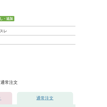
し・追加
スレ
通常注文
り
通常注文
ワイト001