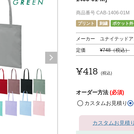
商品番号
CAB-1406-01M
プリント
刺繍
ポケット外
メーカー ユナイテッドア
定価
¥748（税込）
¥
418
税込
オーダー方法
(必須)
カスタムお見積り
カスタムお見積
ホ