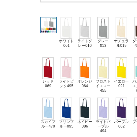
ホワイト
ライトグ
グレー
ナチュラ
ダ
001
レー010
013
ル019
レッド
ライトピ
オレンジ
フロスト
イエロー
パ
069
ンク495
064
イエロー
021
エ
455
スカイブ
マリンブ
ネイビー
ライトパ
パープル
ブ
ルー470
ルー095
086
ープル
062
494