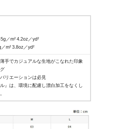
／m² 4.2oz／yd²
m² 3.8oz／yd²
薄手でカジュアルな生地がこなれた印象
グ
バリエーションは必見
ル』は、環境に配慮し漂白加工をなくし
。