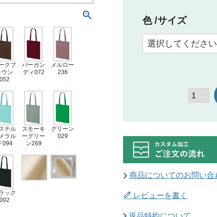
色
サイズ
ークブ
バーガン
メルロー
ラウン
ディ072
236
052
ステル
スモーキ
グリーン
メラル
ーグリー
029
ド094
ン269
商品についてのお問い合
ラック
レビューを書く
002
返品特約について