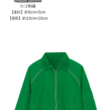
ロゴ刺繍
【刺A】約5cm×5cm
【刺B】約10cm×10cm