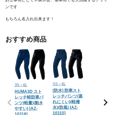
ンです
もちろん名入れ出来ます！
おすすめ商品
SS～6L
3S～6L
[防水] 防寒スト
HUMA3D スト
レッチパンツ(蒸
レッチ軽防寒パ
れにくい)(軽撥
ンツ(軽量)(動き
水)(防風) [AZ-
やすい) [AZ-
10315]
10318]