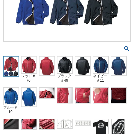
ブラック
レッド＃
ネイビー
＃49
70
＃11
ブルー＃
10