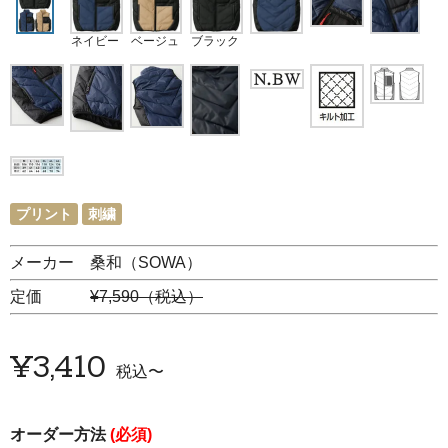
ネイビー
ベージュ
ブラック
プリント
刺繍
メーカー 桑和（SOWA）
定価
¥7,590（税込）
¥
3,410
税込
〜
オーダー方法
(必須)