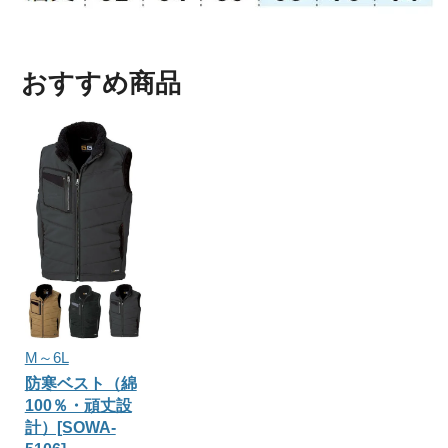
おすすめ商品
M～6L
防寒ベスト（綿
100％・頑丈設
計）[SOWA-