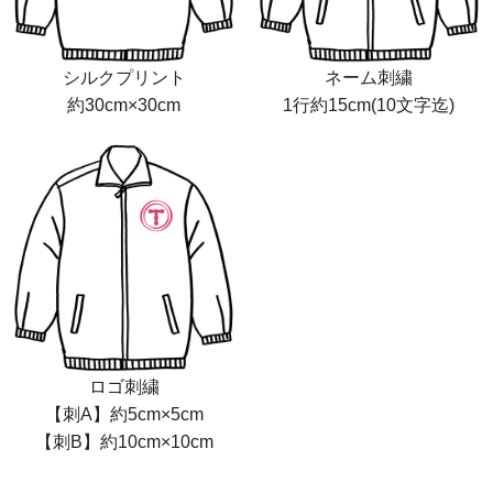
シルクプリント
ネーム刺繍
約30cm×30cm
1行約15cm(10文字迄)
ロゴ刺繍
【刺A】約5cm×5cm
【刺B】約10cm×10cm