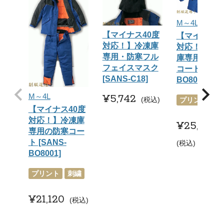
M～4L
【マイナス40度
【マイナス6
対応！】冷凍庫
対応！】冷
専用・防寒フル
庫専用・防
フェイスマスク
コート [SAN
[SANS-C18]
BO8000]
M～4L
¥
5,742
税込
プリント
刺
【マイナス40度
対応！】冷凍庫
¥
25,190
専用の防寒コー
ト [SANS-
税込
BO8001]
プリント
刺繍
¥
21,120
税込