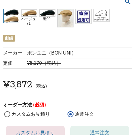
ベージュ
黒99
71
刺繍
メーカー ボンユニ（BON UNI）
定価
¥5,170（税込）
¥
3,872
税込
オーダー方法
(必須)
カスタムお見積り
通常注文
カスタムお見積り
通常注文