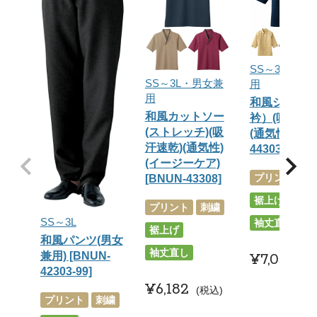
SS～3L・男
SS～3L・男女兼
用
用
和風シャツ
和風カットソー
衿）(吸汗速乾
(ストレッチ)(吸
(通気性) [BN
汗速乾)(通気性)
44303]
(イージーケア)
プリント
刺
[BNUN-43308]
裾上げ
プリント
刺繍
SS～3L
袖丈直し
裾上げ
和風パンツ(男女
袖丈直し
兼用) [BNUN-
¥
7,095
税
42303-99]
¥
6,182
税込
プリント
刺繍