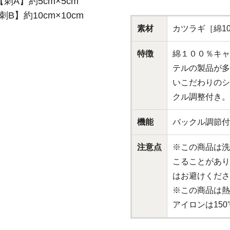
【刺A】約5cm×5cm
刺B】約10cm×10cm
素材
カツラギ［綿10
特徴
綿１００％キャ
テルの製品が多
いこだわりのシ
クル調整付き。
機能
バックル調節付
注意点
※この商品は洗
こることがあり
はお避けくださ
※この商品は熱
アイロンは15