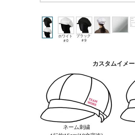
ブラック
ホワイト
＃9
＃0
カスタムイメー
ネーム刺繍