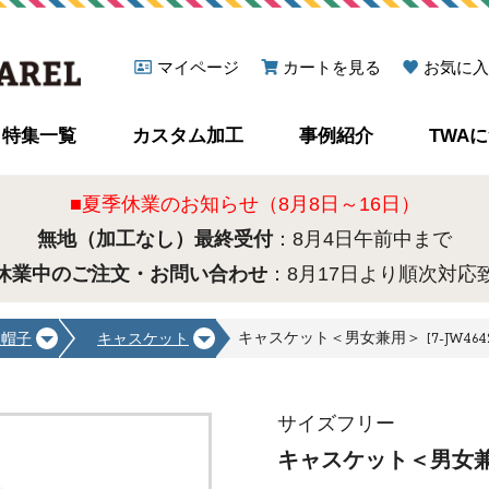
マイページ
カートを見る
お気に入
特集一覧
カスタム加工
事例紹介
TWA
■夏季休業のお知らせ（8月8日～16日）
無地（加工なし）最終受付
：8月4日午前中まで
休業中のご注文・お問い合わせ
：8月17日より順次対応
キャスケット＜男女兼用＞ [7-JW4642
理帽子
キャスケット
サイズフリー
キャスケット＜男女兼用＞