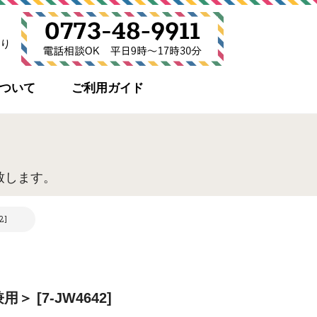
り
について
ご利用ガイド
致します。
]
 [7-JW4642]