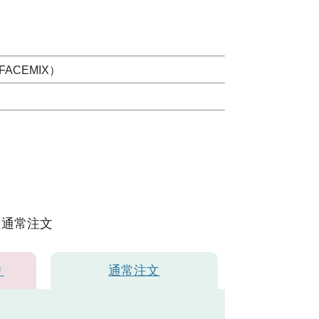
ACEMIX）
通常注文
り
通常注文