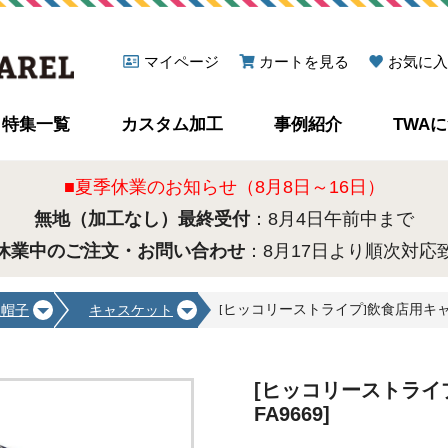
マイページ
カートを見る
お気に入
特集一覧
カスタム加工
事例紹介
TWA
■夏季休業のお知らせ（8月8日～16日）
無地（加工なし）最終受付
：8月4日午前中まで
休業中のご注文・お問い合わせ
：8月17日より順次対応
[ヒッコリーストライプ]飲食店用キャスケッ
理帽子
キャスケット
[ヒッコリーストライプ
FA9669]