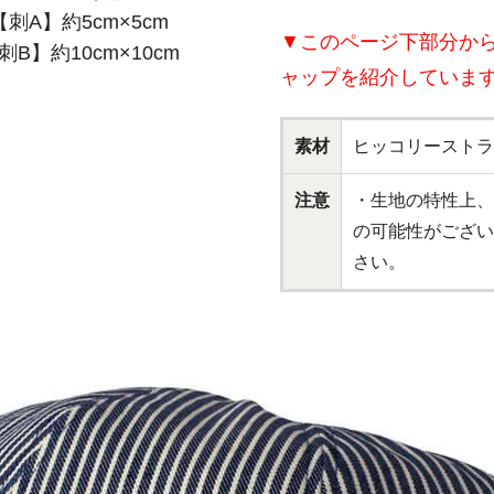
【刺A】約5cm×5cm
▼このページ下部分か
刺B】約10cm×10cm
ャップを紹介していま
素材
ヒッコリーストラ
注意
・生地の特性上、
の可能性がござい
さい。