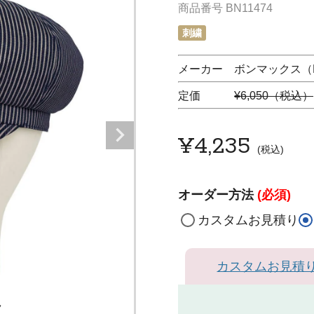
商品番号
BN11474
刺繍
メーカー ボンマックス（F
定価
¥6,050（税込）
¥
4,235
税込
オーダー方法
(必須)
カスタムお見積り
カスタムお見積
ク