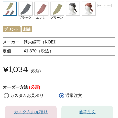
ブラック
エンジ
グリーン
プリント
刺繍
メーカー 興栄繊商（KOEI）
定価
¥1,870（税込）
¥
1,034
税込
オーダー方法
(必須)
カスタムお見積り
通常注文
カスタムお見積り
通常注文