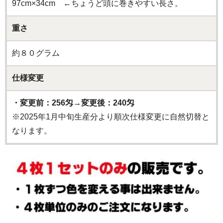
97cm×34cm ←ちょうど頭に巻きやすい長さ。
重さ
約８０グラム
仕様変更
・変更前：256匁→変更後：240匁
※2025年1月中旬生産分より順次仕様変更に自然切替と
なります。