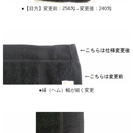
●【目方】変更前：256匁→変更後：240匁
●縁（ヘム）幅が細く変更