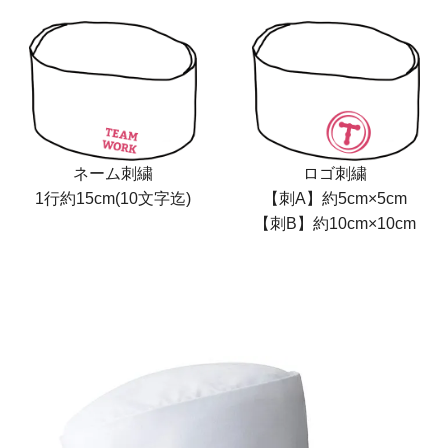
ネーム刺繍
ロゴ刺繍
1行約15cm(10文字迄)
【刺A】約5cm×5cm
【刺B】約10cm×10cm