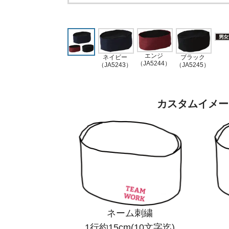
エンジ
ブラック
ネイビー
（JA5244）
（JA5245）
（JA5243）
カスタムイメー
ネーム刺繍
1行約15cm(10文字迄)