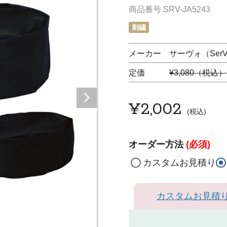
商品番号
SRV-JA5243
刺繍
メーカー サーヴォ（SerV
定価
¥3,080（税込）
¥
2,002
税込
オーダー方法
(必須)
カスタムお見積り
カスタムお見積
ネイビー