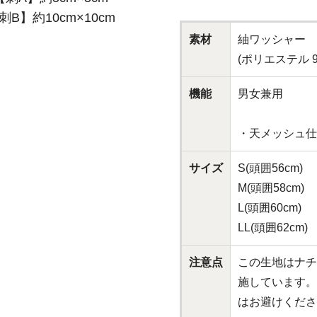
刺B】約10cm×10cm
素材
紬ワッシャー
(ポリエステル 9
機能
男女兼用
・天メッシュ仕
サイズ
S(頭囲56cm)
M(頭囲58cm)
L(頭囲60cm)
LL(頭囲62cm)
注意点
この生地はナチ
施しています。
はお避けくださ