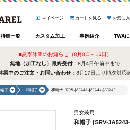
マイページ
カートを見る
お気に入
特集一覧
カスタム加工
事例紹介
TWA
■夏季休業のお知らせ（8月8日～16日）
無地（加工なし）最終受付
：8月4日午前中まで
休業中のご注文・お問い合わせ
：8月17日より順次対応
和帽子 [SRV-JA5243-JA5244-JA5245]
理帽子
和帽子
男女兼用
和帽子 [SRV-JA5243-