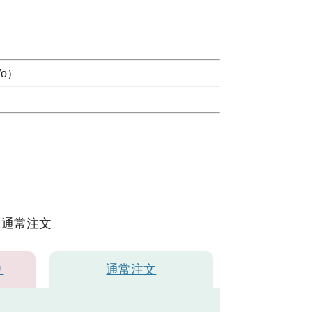
o）
通常注文
り
通常注文
（JA5243）