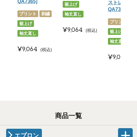
QA7365]
ストレッチ）[
裾上げ
QA7366]
プリント
刺繍
袖丈直し
プリント
刺
裾上げ
¥
9,064
税込
裾上げ
袖丈直し
袖丈直し
¥
9,064
税込
¥
9,064
税
商品一覧
エプロン