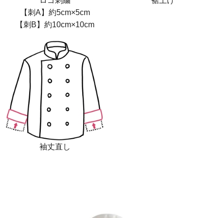
ロゴ刺繍
裾上げ
【刺A】約5cm×5cm
【刺B】約10cm×10cm
袖丈直し