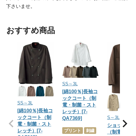
下さいませ。
おすすめ商品
SS～3L
[綿100％]長袖コ
ックコート（制
SS～3L
電・制菌・スト
[綿100％]長袖コ
レッチ）[7-
S～3L
ックコート（制
QA7369]
電・制菌・スト
ショップコ
プリント
刺繍
レッチ）[7-
（制電・制