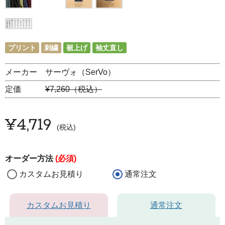
プリント
刺繍
裾上げ
袖丈直し
メーカー サーヴォ（SerVo）
定価
¥7,260（税込）
¥
4,719
税込
オーダー方法
(必須)
カスタムお見積り
通常注文
カスタムお見積り
通常注文