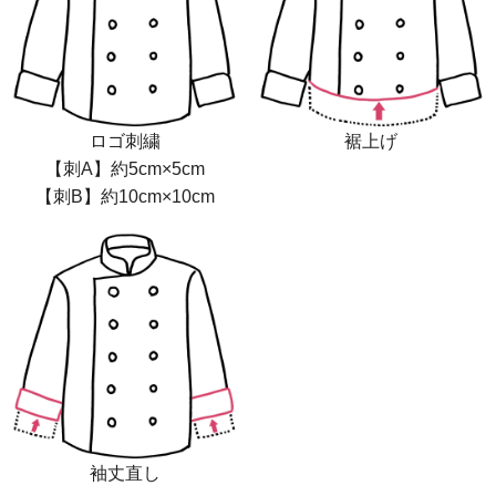
ロゴ刺繍
裾上げ
【刺A】約5cm×5cm
【刺B】約10cm×10cm
袖丈直し