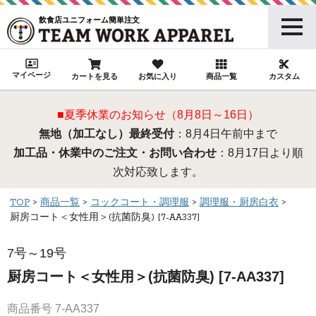
飲食店ユニフォーム簡単注文
マイページ
カートを見る
お気に入り
商品一覧
カスタム
■夏季休業のお知らせ（8月8日～16日）
無地（加工なし）最終受付
：8月4日午前中まで
加工品・休業中のご注文・お問い合わせ
：8月17日より順
次対応致します。
TOP
商品一覧
コックコート・調理服
調理服・厨房白衣
厨房コート＜女性用＞(抗菌防臭) [7-AA337]
7号～19号
厨房コート＜女性用＞(抗菌防臭) [7-AA337]
商品番号
7-AA337