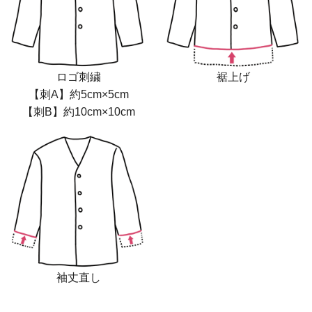
裾上げ
ロゴ刺繍
【刺A】約5cm×5cm
【刺B】約10cm×10cm
袖丈直し