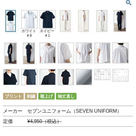
ホワイト
ネイビー
＃8
＃1
プリント
刺繍
裾上げ
袖丈直し
メーカー セブンユニフォーム（SEVEN UNIFORM）
定価
¥4,950（税込）