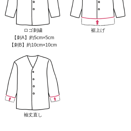
裾上げ
ロゴ刺繍
【刺A】約5cm×5cm
【刺B】約10cm×10cm
袖丈直し