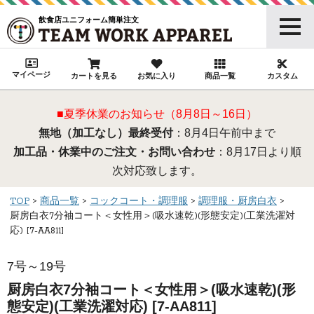
飲食店ユニフォーム簡単注文
マイページ
カートを見る
お気に入り
商品一覧
カスタム
■夏季休業のお知らせ（8月8日～16日）
無地（加工なし）最終受付
：8月4日午前中まで
加工品・休業中のご注文・お問い合わせ
：8月17日より順
次対応致します。
TOP
商品一覧
コックコート・調理服
調理服・厨房白衣
厨房白衣7分袖コート＜女性用＞(吸水速乾)(形態安定)(工業洗濯対
応) [7-AA811]
7号～19号
厨房白衣7分袖コート＜女性用＞(吸水速乾)(形
態安定)(工業洗濯対応) [7-AA811]