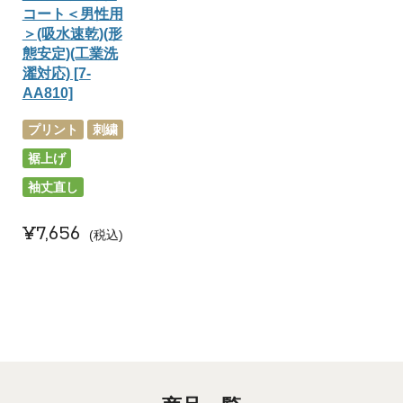
コート＜男性用
＞(吸水速乾)(形
態安定)(工業洗
濯対応) [7-
AA810]
プリント
刺繍
裾上げ
袖丈直し
¥
7,656
税込