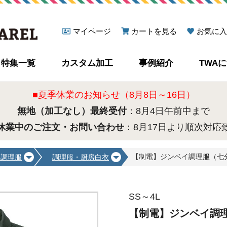
マイページ
カートを見る
お気に入
特集一覧
カスタム加工
事例紹介
TWA
■夏季休業のお知らせ（8月8日～16日）
無地（加工なし）最終受付
：8月4日午前中まで
休業中のご注文・お問い合わせ
：8月17日より順次対応
【制電】ジンベイ調理服（七分袖）
・調理服
調理服・厨房白衣
SS～4L
【制電】ジンベイ調理服