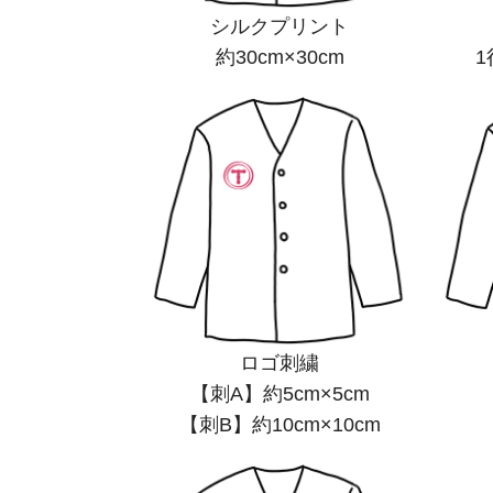
シルクプリント
約30cm×30cm
1
ロゴ刺繍
【刺A】約5cm×5cm
【刺B】約10cm×10cm