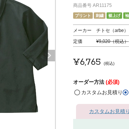
商品番号
AR11175
プリント
刺繍
裾上げ
袖
メーカー チトセ（arbe）
定価
¥9,020（税込）
¥
6,765
税込
オーダー方法
(必須)
カスタムお見積り
カスタムお見積