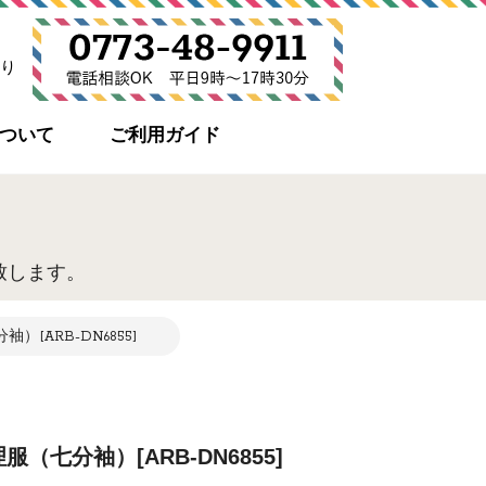
り
について
ご利用ガイド
致します。
[ARB-DN6855]
（七分袖）[ARB-DN6855]