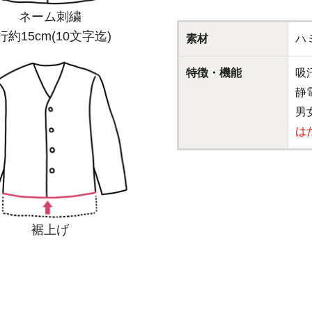
ネーム刺繍
行約15cm(10文字迄)
素材
ハ
特徴・機能
吸
静
男
は
裾上げ