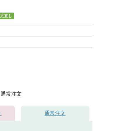
丈直し
通常注文
り
通常注文
白色C1