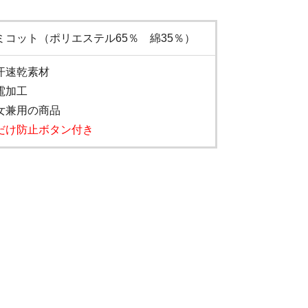
ミコット（ポリエステル65％ 綿35％）
汗速乾素材
電加工
女兼用の商品
だけ防止ボタン付き