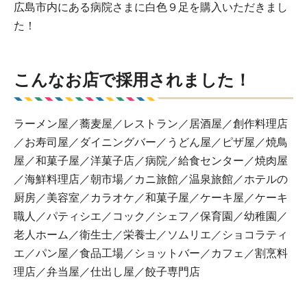
広島市内にある病院さまに白色９足を購入いただきまし
た！
こんなお店で採用されました！
ラーメン屋／蕎麦屋／レストラン／居酒屋／創作料理店
／お寿司屋／ダイニングバー／うどん屋／ピザ屋／焼鳥
屋／和菓子屋／洋菓子店／病院／給食センター／焼肉屋
／海鮮料理店／朝市場／カニ旅館／温泉旅館／ホテルの
厨房／美容室／カラオケ／和菓子屋／ケーキ屋／ケーキ
職人／パティシエ／コック／シェフ／保育園／幼稚園／
老人ホーム／衛生士／栄養士／ソムリエ／ショコラティ
エ／パン屋／食品工場／ショットバー／カフェ／割烹料
理店／弁当屋／仕出し屋／餃子専門店